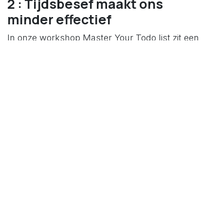
2 : Tijdsbesef maakt ons
minder effectief
In onze workshop Master Your Todo list zit een
oefening welke steeds aantoont dat we van
nature geen prioiriteitsmakers zijn. We willen
dingen realiseren, geen planning maken. Een
andere lering uit deze oefening is dat
we weinig
tot geen tijdsbesef hebben
. Je hebt echter wel
het besef nodig dat je te weinig middelen hebt,
om alles te doen wat je zou willen doen. Er lijkt
zoveel meer overvloed dan vroeger. Zonder een
gevoel van tijdsbesef maak je geen prioriteiten. Je
wordt geleid door de gebeurtenissen. Budda zei
(naar het schijnt): "het probleem is dat we
denken dat we tijd hebben". Prioirtiteiten maken
heeft met capaciteit te maken. Indien je genoeg