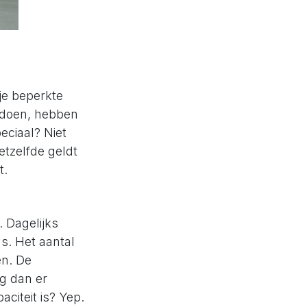
je beperkte
d doen, hebben
eciaal? Niet
etzelfde geldt
t.
. Dagelijks
's. Het aantal
en. De
ag dan er
citeit is? Yep.