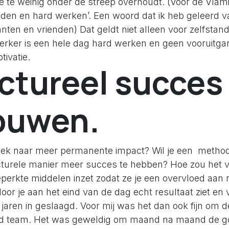
je te weinig onder de streep overhoudt. (Voor de Vla
den en hard werken’. Een woord dat ik heb geleerd v
nten en vrienden) Dat geldt niet alleen voor zelfsta
erker is een hele dag hard werken en geen vooruitgan
ivatie.
ctureel succes
ouwen.
oek naar meer permanente impact? Wil je een metho
turele manier meer succes te hebben? Hoe zou het vo
perkte middelen inzet zodat ze je een overvloed aan 
r je aan het eind van de dag echt resultaat ziet en vo
e jaren in geslaagd. Voor mij was het dan ook fijn om d
d team. Het was geweldig om maand na maand de go