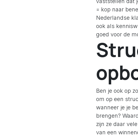
vaststellen dat 
= kop naar bene
Nederlandse kla
ook als kennisw
goed voor de mot
Stru
opb
Ben je ook op z
om op een struc
wanneer je je be
brengen? Waardoo
zijn ze daar vel
van een winnen