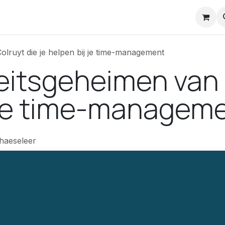
nstuck Mail
olruyt die je helpen bij je time-management
teitsgeheimen van 
j je time-managem
haeseleer