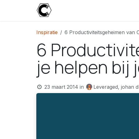
Overslaan naar inhoud
Start
Blog
Over
Contact
U
Inspiratie
6 Productiviteitsgeheimen van C
6 Productivi
je helpen bi
23 maart 2014
in
Leveraged, johan d