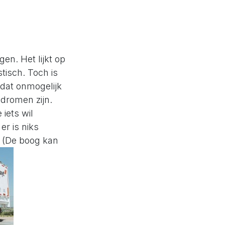
en. Het lijkt op
stisch. Toch is
 dat onmogelijk
 dromen zijn.
 iets wil
er is niks
. (De boog kan