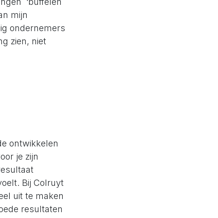
mingen ‘buffelen
an mijn
ndig ondernemers
g zien, niet
de ontwikkelen
or je zijn
resultaat
elt. Bij Colruyt
eel uit te maken
ede resultaten