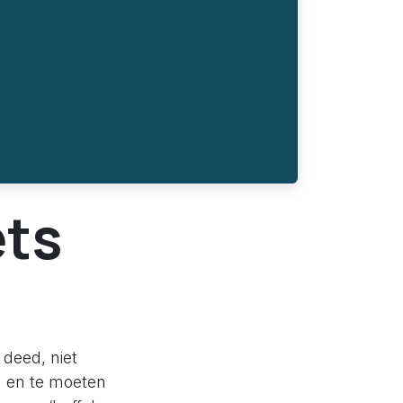
ets
 deed, niet
n en te moeten