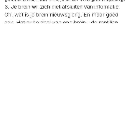
3. Je brein wil zich niet afsluiten van informatie.
Oh, wat is je brein nieuwsgierig. En maar goed
ook. Het oude deel van ons brein - de reptilian
brain - scant de omgeving naar informatie. Alle
informatie is welkom voor je brein omdat het
eerst en vooral wil inschatten of de nieuwe
informatie een bedreiging is. Heel vroeger was de
eerste vraag die je brein zich stelde : "Zal het me
opeten?" en pas daarna kwam de vraag: "Kan ik
het eten zonder opgegeten te worden?" Je brein
wil zich niet afsluiten van informatie indien er
geen bedreiging is. En heden ten dage is
informatie alomtegenwoordig. Alle sociale media
hebben een informatieverslavend effect. Een
andere naam is FOMO: The fear of missing out.
4.
Je brein wil geen zaken onthouden.
Beter gezegd: