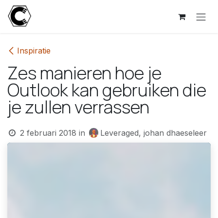
Overslaan naar inhoud
Inspiratie
Zes manieren hoe je
Outlook kan gebruiken die
je zullen verrassen
2 februari 2018
in
Leveraged, johan dhaeseleer