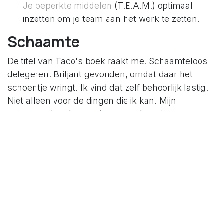
Je beperkte middelen
(T.E.A.M.) optimaal
inzetten om je team aan het werk te zetten.
Schaamte
De titel van Taco's boek raakt me. Schaamteloos
delegeren. Briljant gevonden, omdat daar het
schoentje wringt. Ik vind dat zelf behoorlijk lastig.
Niet alleen voor de dingen die ik kan. Mijn
schoonouders komen twee maal per jaar onze
tuin een groot onderhoud geven en ik heb het
daar lastig mee. Liefst zou ik die twee dagen niet
thuis hoeven te werken. Ik schaam me dan dat ik
ander werk aan het doen ben. Maar ook voor de
dingen die ik niet kan. Het is wel makkelijker om
zaken die je niet kent te delegeren. Anders
gebeuren ze immers niet. Maar ik vind toch dat ik