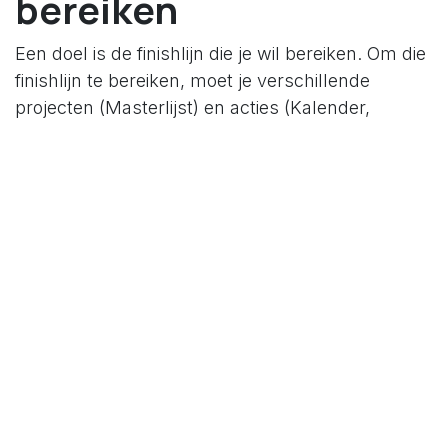
bereiken
Een doel is de finishlijn die je wil bereiken. Om die
finishlijn te bereiken, moet je verschillende
projecten (Masterlijst) en acties (Kalender,
actielijst voor deze week) doen.
Om je gap ten
opzichte van je doel te monitoren, moet je meten
.
Liefst in een cyclus die je voldoende feedback
geeft en de mogelijkheid geeft om jezelf
feedforward te geven. Doelen zijn resultaten dus
je meet je resultaat. Af en toe meet je ook je
inspanningen want doelen bereik je meestal door
consistent bepaalde acties te doen. Eén van mijn
doelen is om gemiddeld twee blogposts per
week te schrijven.
Gevaren van meten
Meten om te meten is te gek. Behalve als het
registreren van de cijfers weinig inspanning