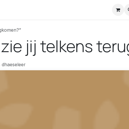
nstuck Mail
rugkomen?”
zie jij telkens te
 dhaeseleer