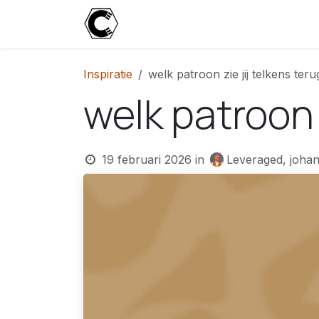
Overslaan naar inhoud
Start
Blog
Over
Contact
U
Inspiratie
welk patroon zie jij telkens te
welk patroon 
19 februari 2026
in
Leveraged, johan