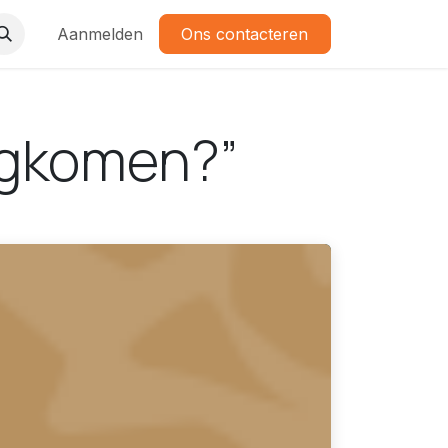
Aanmelden
Ons contacteren
rugkomen?”