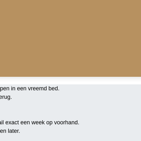
apen in een vreemd bed.
erug.
mail exact een week op voorhand.
n later.