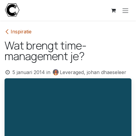
Overslaan naar inhoud
Inspiratie
Wat brengt time-
management je?
5 januari 2014
in
Leveraged, johan dhaeseleer