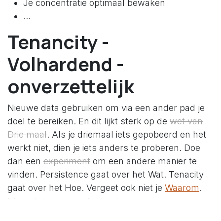
Je concentratie optimaal bewaken
...
Tenancity -
Volhardend -
onverzettelijk
Nieuwe data gebruiken om via een ander pad je
doel te bereiken. En dit lijkt sterk op de
wet van
Drie maal
. Als je driemaal iets gepobeerd en het
werkt niet, dien je iets anders te proberen. Doe
dan een
experiment
om een andere manier te
vinden. Persistence gaat over het Wat. Tenacity
gaat over het Hoe. Vergeet ook niet je
Waarom
.
Maar dat is een ander boek.
Waarin heb jij nu Persistence nodig? Laat het