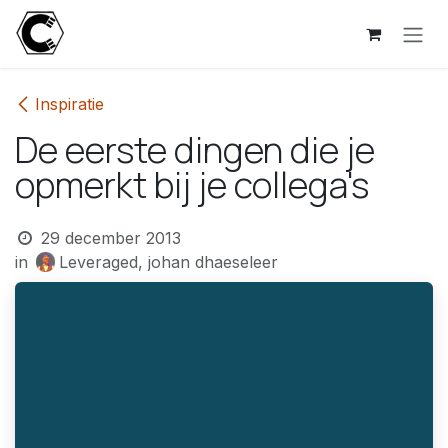
Overslaan naar inhoud
Inspiratie
De eerste dingen die je
opmerkt bij je collega's
29 december 2013
in
Leveraged, johan dhaeseleer