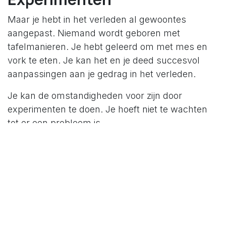
Maar je hebt in het verleden al gewoontes
aangepast. Niemand wordt geboren met
tafelmanieren. Je hebt geleerd om met mes en
vork te eten. Je kan het en je deed succesvol
aanpassingen aan je gedrag in het verleden.
Je kan de omstandigheden voor zijn door
experimenten te doen. Je hoeft niet te wachten
tot er een probleem is.
Een aantal synoniemen voor experiment zijn:
oefening, probeersel, research en ontwikkeling.
Development is ook een mooie benaming. Je
zoekt en je ontwikkelt.
Experimenten zijn aanpakken die je nog niet
gedaan hebt op de manier die je nu gaat