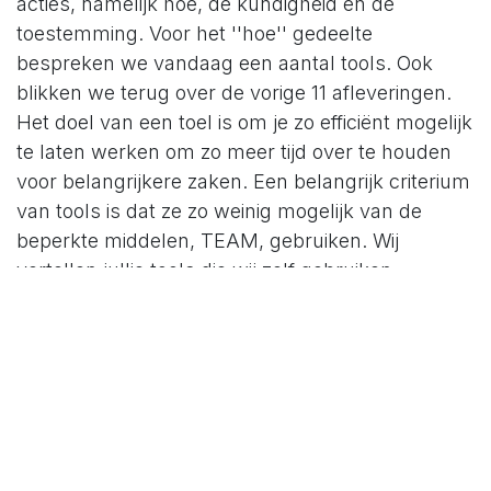
acties, namelijk hoe, de kundigheid en de
toestemming. Voor het ''hoe'' gedeelte
bespreken we vandaag een aantal tools. Ook
blikken we terug over de vorige 11 afleveringen.
Het doel van een toel is om je zo efficiënt mogelijk
te laten werken om zo meer tijd over te houden
voor belangrijkere zaken. Een belangrijk criterium
van tools is dat ze zo weinig mogelijk van de
beperkte middelen, TEAM, gebruiken. Wij
vertellen jullie tools die wij zelf gebruiken,
probeer en kies er een aantal uit en maak je eigen
setje.
De tools
Insight timer
, gebruiken wij voor het
mediteren.
X-minds
, voor het mindmappen.
One note
, voor notities, heeft ook een handige
link met Outlook. Kijk voor meer informatie