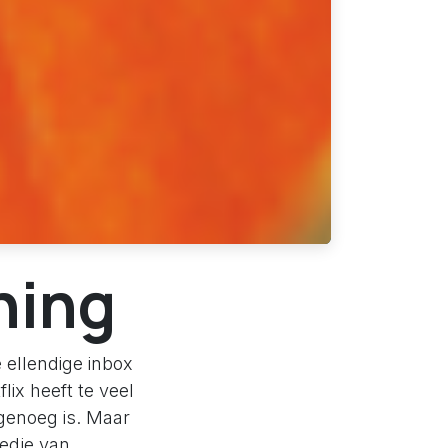
hing
 ellendige inbox
flix heeft te veel
 genoeg is. Maar
iedje van