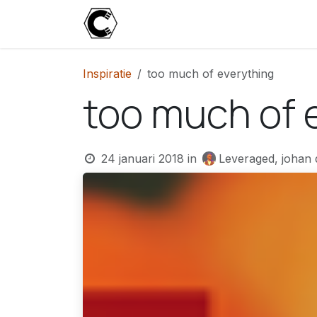
Overslaan naar inhoud
Start
Blog
Over
Contact
U
Inspiratie
too much of everything
too much of 
24 januari 2018
in
Leveraged, johan 