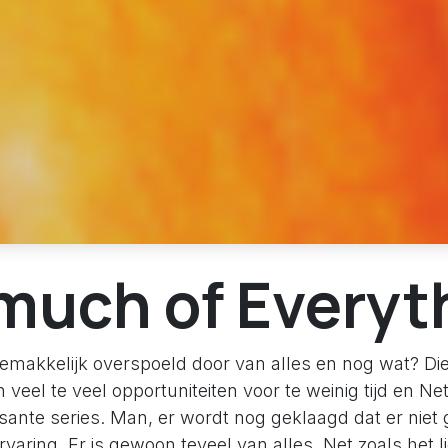
much of Everyt
gemakkelijk overspoeld door van alles en nog wat? Die
jn veel te veel opportuniteiten voor te weinig tijd en Net
sante series. Man, er wordt nog geklaagd dat er niet
ervaring. Er is gewoon teveel van alles. Net zoals het l