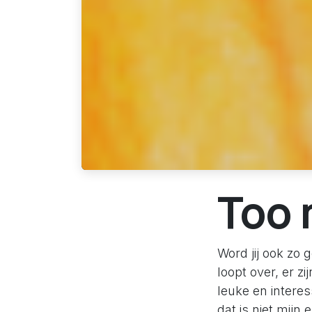
Too 
Word jij ook zo 
loopt over, er zi
leuke en interes
dat is niet mijn 