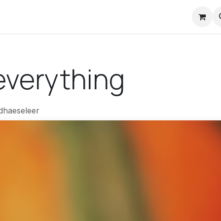
nstuck Mail
everything
dhaeseleer