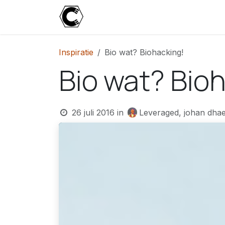
Overslaan naar inhoud
Start
Blog
Over
Contact
U
Inspiratie
Bio wat? Biohacking!
Bio wat? Bio
26 juli 2016
in
Leveraged, johan dhae