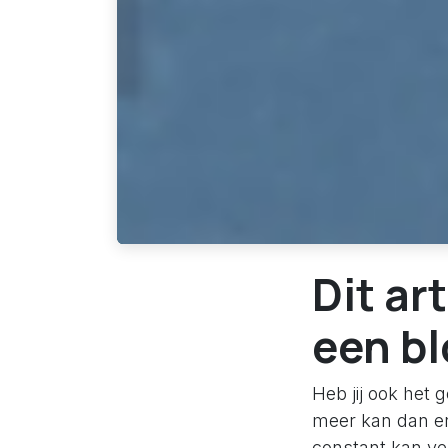
Dit ar
een b
Heb jij ook het g
meer kan dan er 
constant kan ver