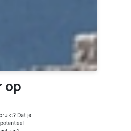
r op
bruikt? Dat je
potentieel
et zijn?