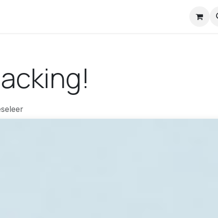
nstuck Mail
hacking!
seleer