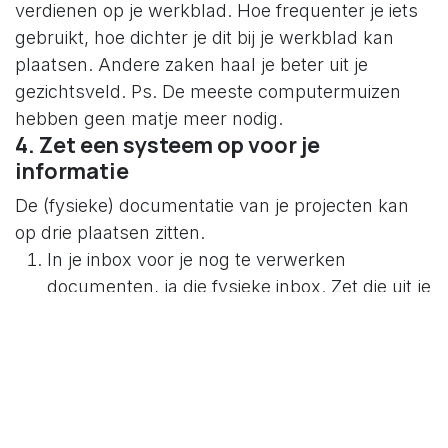
verdienen op je werkblad. Hoe frequenter je iets
gebruikt, hoe dichter je dit bij je werkblad kan
plaatsen. Andere zaken haal je beter uit je
gezichtsveld. Ps. De meeste computermuizen
hebben geen matje meer nodig.
4. Zet een systeem op voor je
informatie
De (fysieke) documentatie van je projecten kan
op drie plaatsen zitten.
In je inbox voor je nog te verwerken
documenten, ja die fysieke inbox. Zet die uit je
gezichtsveld. Het is niet nodig dat de inhoud
je aandacht kan pakken. Het verwerken van
je fysieke inbox is niet voor nu. Hetzelfde
principe geldt voor de inbox van je mails. Je
zit ook niet constant in je inbox, anders ben je