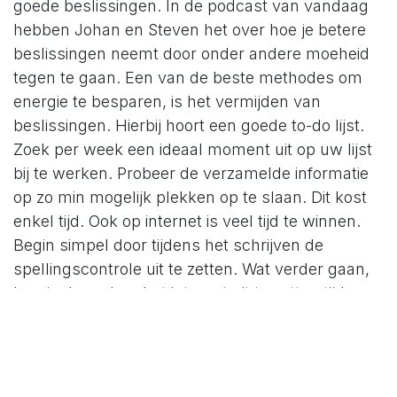
goede beslissingen. In de podcast van vandaag
hebben Johan en Steven het over hoe je betere
beslissingen neemt door onder andere moeheid
tegen te gaan. Een van de beste methodes om
energie te besparen, is het vermijden van
beslissingen. Hierbij hoort een goede to-do lijst.
Zoek per week een ideaal moment uit op uw lijst
bij te werken. Probeer de verzamelde informatie
op zo min mogelijk plekken op te slaan. Dit kost
enkel tijd. Ook op internet is veel tijd te winnen.
Begin simpel door tijdens het schrijven de
spellingscontrole uit te zetten. Wat verder gaan,
kun je doen door het internet uit te zetten tijdens
het werken, om zo te voorkomen dat je dingen
gaat opzoeken.
Enkele opvallende uitspraken:
Probeer te achterhalen welke activiteiten voor
u het meeste mentale energie kosten