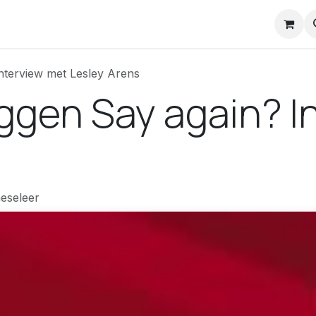
nstuck Mail
Interview met Lesley Arens
aggen Say again? 
eseleer