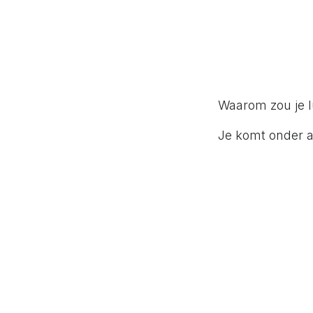
Waarom zou je l
Je komt onder 
Wie Lesley A
Hr zigzag
Waarom impa
Hoe Lesley 
Bespr
Zigzag Hr