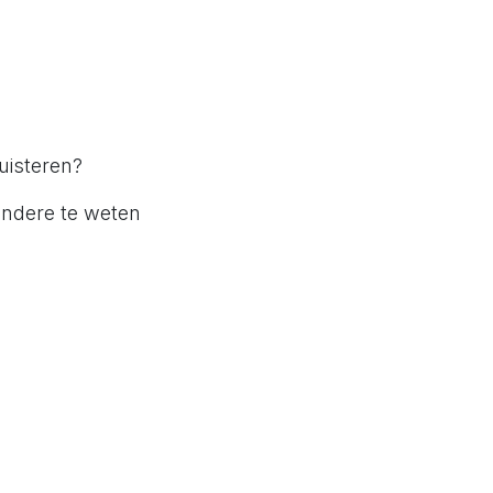
uisteren?
andere te weten
rens is
ct voor Lesley belangrijk is
experimenten inzet
oken boeken