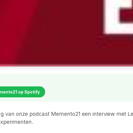
mento21 op Spotify
ing van onze podcast Memento21 een interview met L
experimenten.