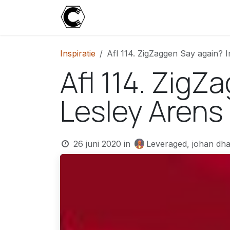
Overslaan naar inhoud
Start
Blog
Over
Contact
U
Inspiratie
Afl 114. ZigZaggen Say again? 
Afl 114. ZigZ
Lesley Arens
26 juni 2020
in
Leveraged, johan dha