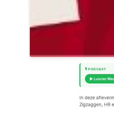
🎙️ PODCAST
▶ Luister Me
In deze aflever
Zigzaggen, HR 