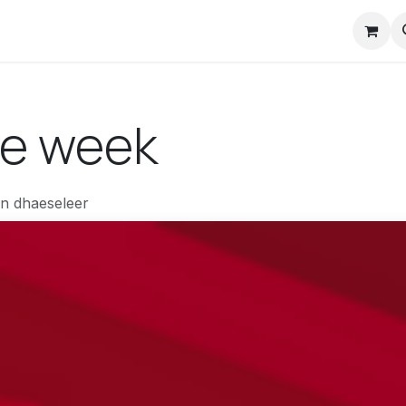
nstuck Mail
le week
an dhaeseleer