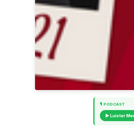
🎙️ PODCAST
▶ Luister Me