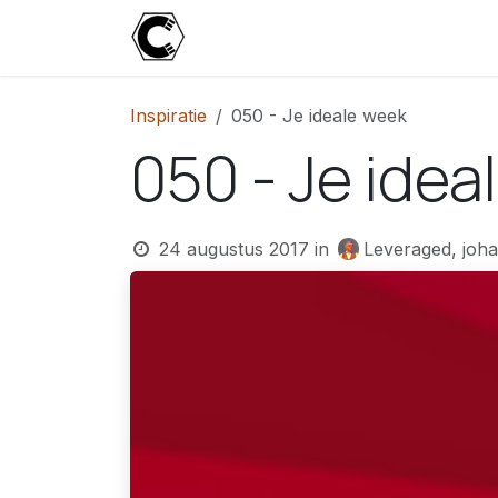
Overslaan naar inhoud
Start
Blog
Over
Contact
U
Inspiratie
050 - Je ideale week
050 - Je idea
24 augustus 2017
in
Leveraged, joh