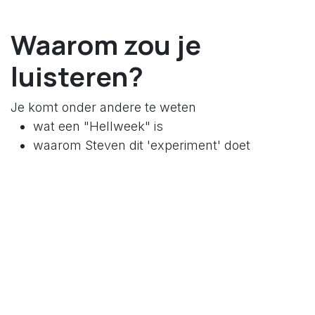
Waarom zou je
luisteren?
Je komt onder andere te weten
wat een "Hellweek" is
waarom Steven dit 'experiment' doet
Indeling van een
Helweek
Maandag: Vaste gewoontes
Dinsdag: Modus en focus
Woensdag: Timemanagement
Donderdag: Buiten je comfortzone