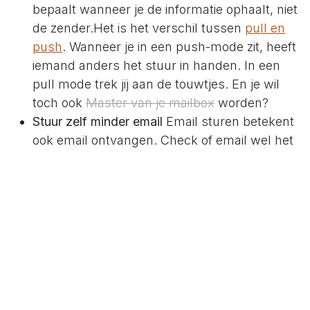
bepaalt wanneer je de informatie ophaalt, niet
de zender.Het is het verschil tussen
pull en
push
. Wanneer je in een push-mode zit, heeft
iemand anders het stuur in handen. In een
pull mode trek jij aan de touwtjes. En je wil
toch ook
Master van je mailbox
worden?
Stuur zelf minder email
Email sturen betekent
ook email ontvangen. Check of email wel het
geschikte medium is. Hoe meer interactie er
nodig is, hoe minder email het juiste medium
is. Email is immers een bijzonder arm medium
wat interactie betreft.Email is een goed
medium wanneer er weinig emotie mee
gemoeid is. Bijna is dat per definitie
asynchrone communicatie. Wij zijn fan van
asynchrone communicatie. Want dat geeft
mogelijkheid om van push naar pull te gaan.