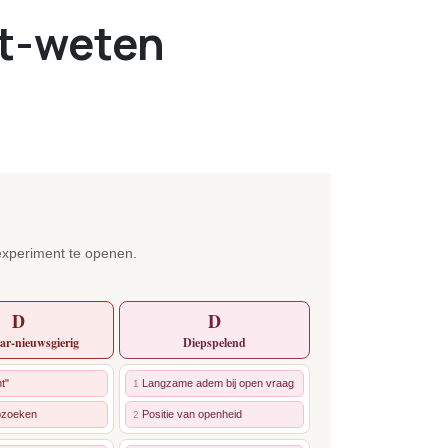
t-weten
experiment te openen.
D
D
r-nieuwsgierig
Diepspelend
t"
Langzame adem bij open vraag
1
opzoeken
Positie van openheid
2