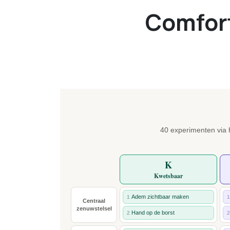
Comfor
40 experimenten via 
K
Kwetsbaar
Adem zichtbaar maken
1
1
Centraal
zenuwstelsel
Hand op de borst
2
2