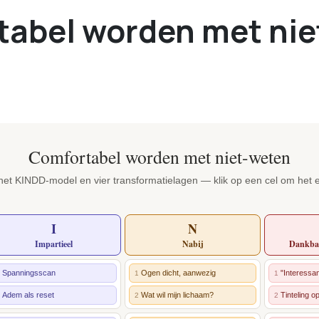
tabel worden met nie
Comfortabel worden met niet-weten
het KINDD-model en vier transformatielagen — klik op een cel om het 
I
N
Impartieel
Nabij
Dankbaa
Spanningsscan
Ogen dicht, aanwezig
"Interessan
1
1
Adem als reset
Wat wil mijn lichaam?
Tinteling 
2
2