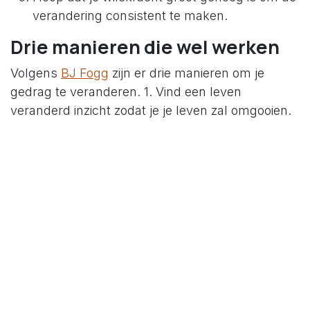
verandering consistent te maken.
Drie manieren die wel werken
Volgens
BJ Fogg
zijn er drie manieren om je
gedrag te veranderen. 1. Vind een leven
veranderd inzicht zodat je je leven zal omgooien.
Ik heb dit nog nooit zien blijven werken. Ik merk
wel dat wanneer de pijn groot genoeg is, het
makkelijker wordt om zakent doen die de pijn
verminderen. Er zijn redenen waarom het
overgrote deel van de personen die een
hartaanval hadden hun gedrag niet blijvend
aanpassen. 2. Pas je omgeving aan. Andere
triggers geven je ander gedrag. Op vakantie heb
je ander gedrag. Ja, johan maar dat is omdat ik
heb dan extra tijd heb. Nee dat is niet waar, jawel