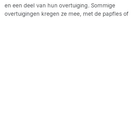
en een deel van hun overtuiging. Sommige
overtuigingen kregen ze mee, met de papfles of
gewoon cadeau. The lucky ones. Andere
opvattingen geloven ze omdat ze deze bevestigd
zagen.
In ons
veranderingsmodel
zijn ‘mindset’ en
‘overtuigingen’ twee krachten die verandering
ondersteunen of tegenwerken.
De (meta)
eigenschap die supereffectieve mensen bezitten:
een ongebreidelde goesting om te groeien! Ze
interesseren zich enorm in persoonlijke
ontwikkeling. Ze willen beter worden in alles wat
ze doen maar ook als mens.
Ze willen een ‘extra
leven’ en dus ook ‘extra tijd’.