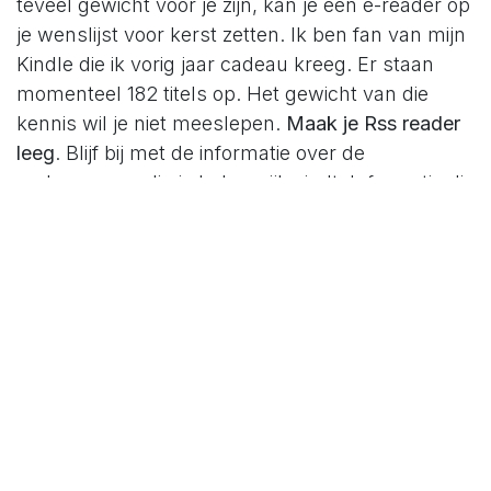
teveel gewicht voor je zijn, kan je een e-reader op
je wenslijst voor kerst zetten. Ik ben fan van mijn
Kindle die ik vorig jaar cadeau kreeg. Er staan
momenteel 182 titels op. Het gewicht van die
kennis wil je niet meeslepen.
Maak je Rss reader
leeg
. Blijf bij met de informatie over de
onderwerpen die je belangrijk vindt. Informatie die
je wil houden kan je naar je
documentatiesysteem sturen. Evernote is
daarvoor een prachtig kosteloze tool.
Organiseer
je Evernote account offline
. Tag de verschillende
items en stop ze in verschillende notebooks. Je
documentatie wordt vindbaar op die manier.
Gebruik de offlinetijd als reflectiemoment.
De
lessen die je uit je reflectie trekt, laat je niet
verloren gaan. Zorg dat ze niet in je hoofd blijven
zitten. Zet ze op papier en hergebruik ze.