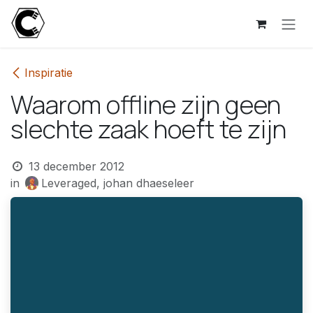
Overslaan naar inhoud
Inspiratie
Waarom offline zijn geen
slechte zaak hoeft te zijn
13 december 2012
in
Leveraged, johan dhaeseleer