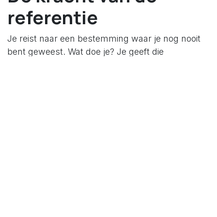
referentie
Je reist naar een bestemming waar je nog nooit
bent geweest. Wat doe je? Je geeft die
eindbestemming in op je Gps/TomTom/.… En je
wordt feilloos de weg getoond. Niet de
noodzakelijk de kortste weg, maar je geraakt op
je bestemming. Wanneer je van het pad afwijkt,
zal je GPS een nieuwe weg uitstippelen. En dat
kan alleen maar omdat je een referentiepunt hebt
gegeven aan je GPS.
Belang van
referentiepunt(en)
Geen referentiepunt(en) leidt tot volgende zaken
1.
Het wordt chaos.
Stel dat er geen afgesproken