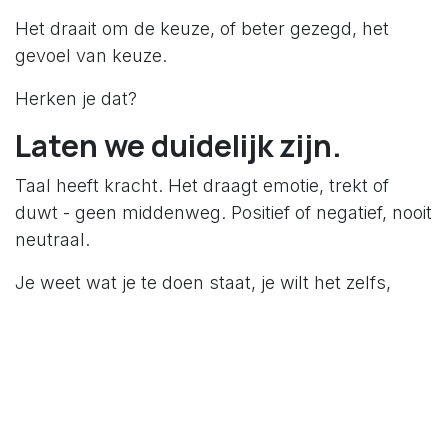
Het draait om de keuze, of beter gezegd, het
gevoel van keuze.
Herken je dat?
Laten we duidelijk zijn.
Taal heeft kracht. Het draagt emotie, trekt of
duwt - geen middenweg. Positief of negatief, nooit
neutraal.
Je weet wat je te doen staat, je wilt het zelfs,
maar toch gebeurt er niets. Stagnatie. Zonder
beweging, geen enkele vorm van nuttige
feedback.
Zelfkennis is cruciaal.