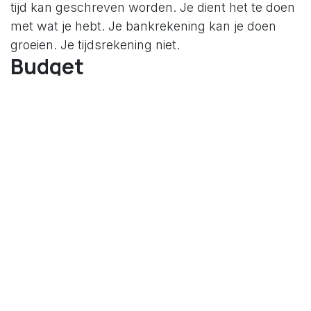
tijd kan geschreven worden. Je dient het te doen
met wat je hebt. Je bankrekening kan je doen
groeien. Je tijdsrekening niet.
Budget
Bij Colruyt worden alle projecten berekend op
hun toekomstige opbrengst. Je kostprijs per uur
is daar een belangrijk onderdeel in. Een project
realiseren vraagt een investering. Projecten
worden gerealiseerd wanneer de opbrengsten
groter zijn dan de kosten. De toekomstige
opbrengst wordt het budget genoemd. De
benzine die de motor voor de verandering doet
draaien en deze draaiend houdt. Budgetten
berekenen voor persoonlijke en professionele
projecten geven je inzicht. Inzicht of je project
wel je tijd waard is. Dat geeft je de mogelijkheid