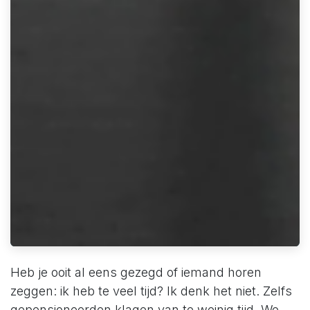
Heb je ooit al eens gezegd of iemand horen
zeggen: ik heb te veel tijd? Ik denk het niet. Zelfs
gepensioneerden klagen van te weinig tijd. We