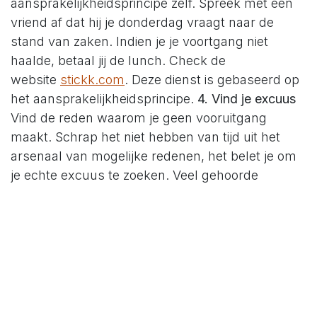
aansprakelijkheidsprincipe zelf. Spreek met een
vriend af dat hij je donderdag vraagt naar de
stand van zaken. Indien je je voortgang niet
haalde, betaal jij de lunch. Check de
website
stickk.com
. Deze dienst is gebaseerd op
het aansprakelijkheidsprincipe.
4. Vind je excuus
Vind de reden waarom je geen vooruitgang
maakt. Schrap het niet hebben van tijd uit het
arsenaal van mogelijke redenen, het belet je om
je echte excuus te zoeken. Veel gehoorde
excusen zijn
Niet weten hoe te starten
Angst van falen
Angst van succes
Angst voor de gevolgen
Het eerste excuus is te counteren door een