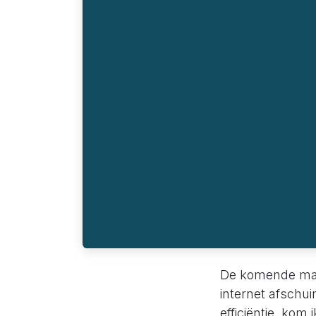
De komende maan
internet afschui
efficiëntie, kom