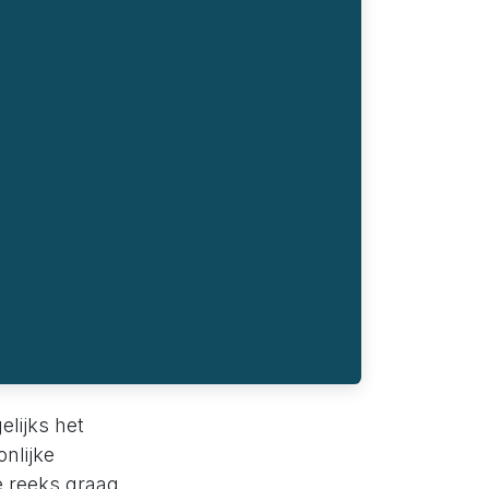
lijks het
onlijke
ze reeks graag