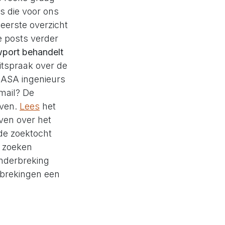
gs die voor ons
eerste overzicht
e posts verder
ewport behandelt
tspraak over de
 NASA ingenieurs
mail? De
even.
Lees
het
ven over het
 de zoektocht
zoeken
onderbreking
rbrekingen een