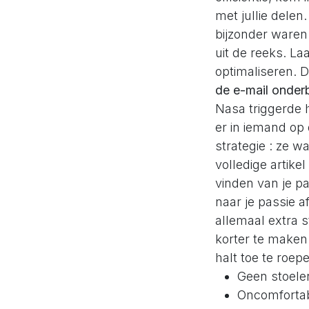
met jullie delen
bijzonder waren
uit de reeks. La
optimaliseren. D
de e-mail onder
Nasa triggerde 
er in iemand op
strategie : ze 
volledige artik
vinden van je p
naar je passie a
allemaal extra 
korter te maken
halt toe te roep
Geen stoele
Oncomfortab