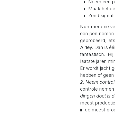
Neem een p
Maak het de
Zend signale
Nummer drie ver
een pen nemen o
geprobeerd, iet
Airley.
Dan is één
fantastisch. Hi
laatste jaren min
Er wordt jacht 
hebben of geen s
2. Neem control
controle nemen
dingen doet
is d
meest productiev
in de meest prod