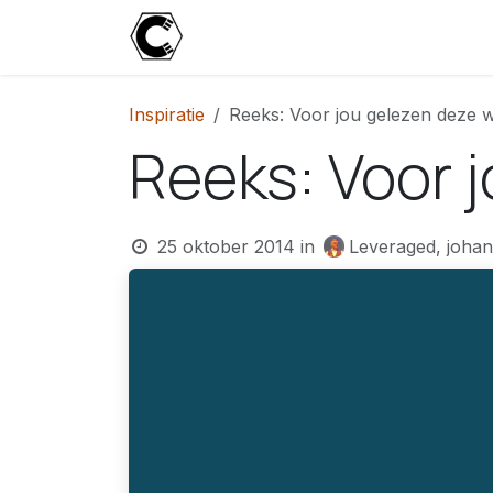
Overslaan naar inhoud
Start
Blog
Over
Contact
U
Inspiratie
Reeks: Voor jou gelezen deze 
Reeks: Voor 
25 oktober 2014
in
Leveraged, johan