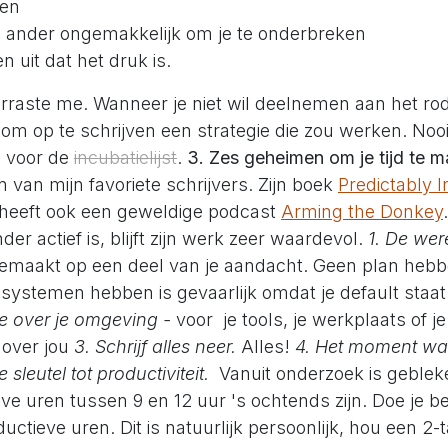
en
 ander ongemakkelijk om je te onderbreken
n uit dat het druk is.
raste me. Wanneer je niet wil deelnemen aan het rodd
m op te schrijven een strategie die zou werken. Nooit
s voor de
incubatielijst
.
3. Zes geheimen om je tijd te 
 van mijn favoriete schrijvers. Zijn boek
Predictably I
j heeft ook een geweldige podcast
Arming the Donkey
der actief is, blijft zijn werk zeer waardevol.
1. De were
gemaakt op een deel van je aandacht. Geen plan hebb
ystemen hebben is gevaarlijk omdat je default staat n
e over je omgeving -
voor je tools, je werkplaats of 
 over jou
3. Schrijf alles neer.
Alles!
4. Het moment wa
e sleutel tot productiviteit.
Vanuit onderzoek is geblek
e uren tussen 9 en 12 uur 's ochtends zijn. Doe je b
uctieve uren. Dit is natuurlijk persoonlijk, hou een 2