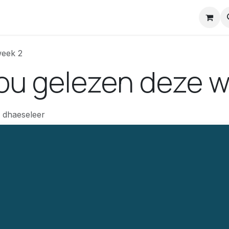
nstuck Mail
week 2
jou gelezen deze 
 dhaeseleer