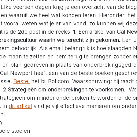
. Elke veertien dagen krijg je een overzicht van de blo
 en waaruit we heel wat konden leren. Hieronder het 
at vooral weten wat je er van vond, zo kunnen wij dez
it is de 2de post in de reeks.
1. Een artikel van Cal N
brekingscultuur waarin we terecht zijn gekomen.
Een ui
hem behoorlijk. Als email belangrijk is hoe slaagden
 de maan te zetten en hem terug te brengen zonder e
waren plan-gedreven in plaats van onderbrekingsgedr
el Cal Newport heeft één van de beste boeken geschre
assie.
Bestel
het bij Bol.com. Waarschuwing: hij raadt
f.
2.Strategieën om onderbrekingen te voorkomen.
We 
strategieën om minder onderbroken te worden of de 
. In
dit artikel
vind je vijf effectieve manieren om onde
en.
n
ele stoelen