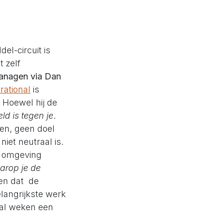
el-circuit is
 zelf
managen via Dan
rrational
is
. Hoewel hij de
ld is tegen je
.
en, geen doel
iet neutraal is.
je omgeving
arop je de
en dat de
elangrijkste werk
-tal weken een