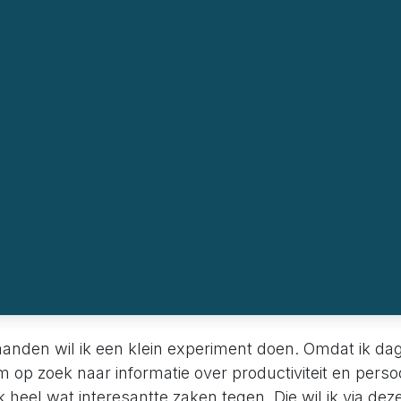
den wil ik een klein experiment doen. Omdat ik dage
m op zoek naar informatie over productiviteit en perso
 ik heel wat interesantte zaken tegen. Die wil ik via de