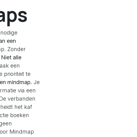
aps
 nodige
van een
ap. Zonder
.
Niet alle
taak een
rioriteit te
een mindmap.
Je
rmatie via een
. De verbanden
heidt het kaf
ctie boeken
 geen
 voor Mindmap