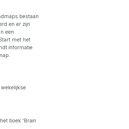
indmaps bestaan
rd en er zijn
an een
Start met het
dt informatie
dmap.
 wekelijkse
het boek 'Brain