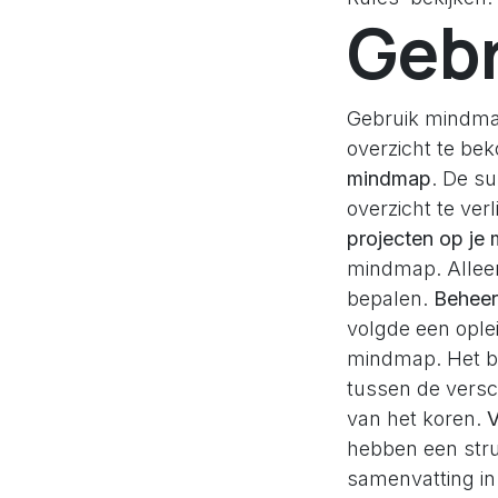
Gebr
Gebruik mindmap
overzicht te b
mindmap
. De s
overzicht te ver
projecten op je ma
mindmap. Alleen
bepalen.
Beheer
volgde een ople
mindmap. Het be
tussen de versch
van het koren.
V
hebben een stru
samenvatting in