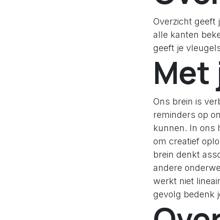
Overzicht geeft 
alle kanten beke
geeft je vleugel
Met 
Ons brein is ver
reminders op o
kunnen. In ons 
om creatief opl
brein denkt ass
andere onderwer
werkt niet line
gevolg bedenk je
Over