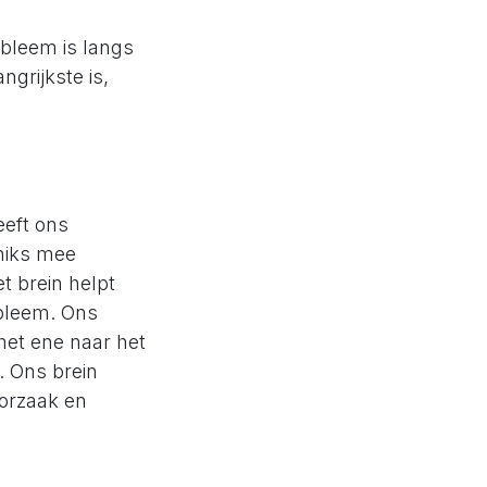
robleem is langs
grijkste is,
eeft ons
niks mee
t brein helpt
obleem. Ons
het ene naar het
. Ons brein
Oorzaak en