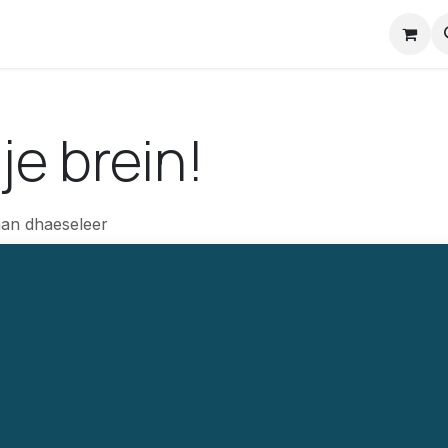
nstuck Mail
je brein!
han dhaeseleer