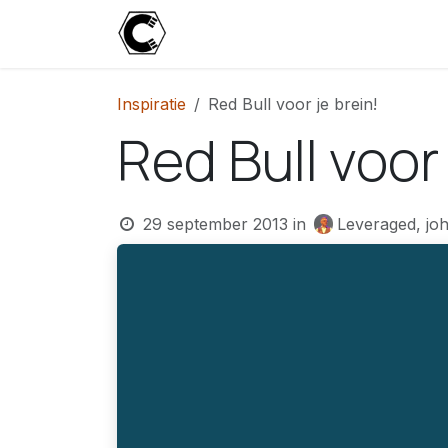
Overslaan naar inhoud
Start
Blog
Over
Contact
U
Inspiratie
Red Bull voor je brein!
Red Bull voor 
29 september 2013
in
Leveraged, jo