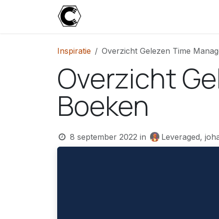
Overslaan naar inhoud
Start
Blog
Over
Contact
U
Inspiratie
Overzicht Gelezen Time Mana
Overzicht G
Boeken
8 september 2022
in
Leveraged, joh