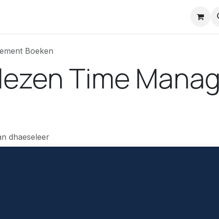
nstuck Mail
gement Boeken
elezen Time Mana
an dhaeseleer