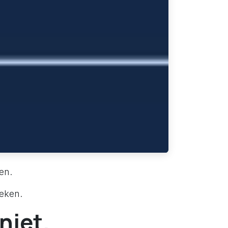
en.
boeken.
niet.