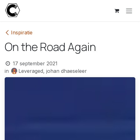
Overslaan naar inhoud
Inspiratie
On the Road Again
17 september 2021
in
Leveraged, johan dhaeseleer