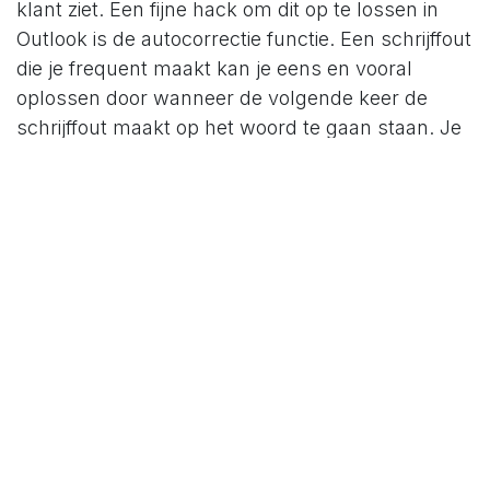
klant ziet. Een fijne hack om dit op te lossen in
Outlook is de autocorrectie functie. Een schrijffout
die je frequent maakt kan je eens en vooral
oplossen door wanneer de volgende keer de
schrijffout maakt op het woord te gaan staan. Je
doet dan rechterklik met de muis. Daar zie je
driehoekje waarop je kan klikken. Daaronder kan
je klikken op autocorrect. De volgende keer
wanneer je die typo maakt zal Outlook je
corrigeren. Misschien is een filmpje van minder
dan twee minuten wel makkelijker.
https://vimeo.com/209549631 Je kan natuurlijk
ook een
textexpander
aanschaffen. En dat werkt
ook voor mensen die geen Outlook gebruiken.