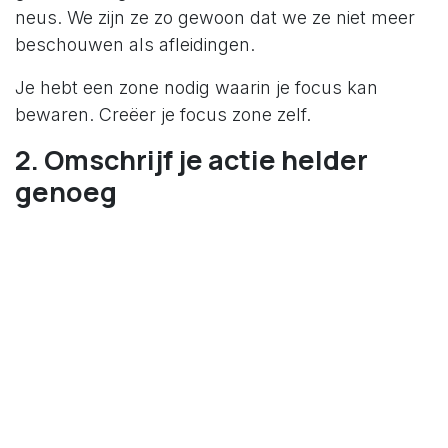
neus. We zijn ze zo gewoon dat we ze niet meer
beschouwen als afleidingen.
Je hebt een zone nodig waarin je focus kan
bewaren. Creëer je focus zone zelf.
2. Omschrijf je actie helder
genoeg
Je schreef op je lijst Louis bellen. Op het moment
dat je het opschreef was dit helder genoeg. Op
het einde van de week weet je niet meer waarom
je Louis diende te bellen.
Net die woorden ‘Louis bellen budget Excel vorig
jaar’ geven je extra context die je helpen om in
actie te gaan. Daardoor wordt de kans ook groter
dat je effectief de actie gaat doen.