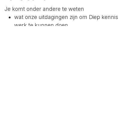
Je komt onder andere te weten
wat onze uitdagingen zijn om Diep kennis
werk te kunnen doen
waarom ikzelf momentum dagen doe
welke skills je extra zal leren op de
momentum dag
waar, wanneer en je investering voor onze
momentum day
Inschrijven via
deze link
Besproken boeken
Geen - heuu
Abonneer op onze podcast via. Je wil toch geen
aflevering missen.