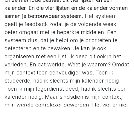
kalender. En die vier lijsten en de kalender vormen
samen je betrouwbaar systeem.
Het systeem
geeft je feedback zodat je de volgende week
beter omgaat met je beperkte middelen. Een
systeem dus, dat je helpt om je prioriteiten te
detecteren en te bewaken. Je kan je ook
organiseren met één lijst. Ik deed dit ook in het
verleden. En dat werkte. Weet je waarom? Omdat
mijn context toen eenvoudiger was. Toen ik
studeerde, had ik slechts mijn kalender nodig.
Toen ik mijn legerdienst deed, had ik slechts een
kalender nodig. Maar sindsdien is mijn context,
mijn wereld complexer geworden. Het ziet er niet
naar uit dat de toekomst minder complex wordt.
Het aantal e-mails stijgt elk jaar. Het aantal
manieren/wegen waardoor er werk op mijn