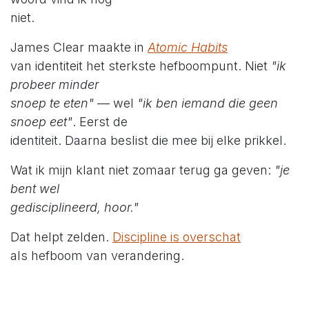
niet.
James Clear maakte in
Atomic Habits
van identiteit het sterkste hefboompunt. Niet
"ik
probeer minder
snoep te eten"
— wel
"ik ben iemand die geen
snoep eet"
. Eerst de
identiteit. Daarna beslist die mee bij elke prikkel.
Wat ik mijn klant niet zomaar terug ga geven:
"je
bent wel
gedisciplineerd, hoor."
Dat helpt zelden.
Discipline is overschat
als hefboom van verandering.
Wat ik wel wil onderzoeken — samen met haar:
welke identiteit zit