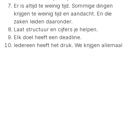
Er is altijd te weinig tijd. Sommige dingen
krijgen te weinig tijd en aandacht. En die
zaken leiden daaronder.
Laat structuur en cijfers je helpen.
Elk doel heeft een deadline.
Iedereen heeft het druk. We krijgen allemaal
dezelfde hoeveelheid tijd elke dag. Wil je je
avontuur een prioriteit maken. Heb je te
weinig tijd? Dan zal je iets anders moeten
laten vallen.
We zijn geboren overschatters: we
overschatten hoeveel we kunnen doen in een
dag en we onderschatten al helemaal wat we
kunnen doen in een jaar.
Je wordt gemotiveerd door vooruitgang en
prestaties. Het voelt goed om dingen af te