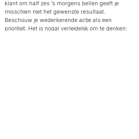
klant om half zes ’s morgens bellen geeft je
misschien niet het gewenste resultaat.
Beschouw je wederkerende actie als een
prioriteit. Het is nogal verleidelijk om te denken:
“ik heb morgen nog een extra kans”. Consistentie
en ritme brengt je verder. Je dagelijkse actie is
een pro-actieve actie. En dus extreem belangrijk.
Laat dringende dingen de belangrijke dingen niet
wegduwen.
3. Voorzie capaciteit voor je
wederkerende acties
Zonder capaciteit geen prioriteit. Elke actie heeft
tijd nodig. Anders wordt het belangrijke
weggeduwd. Je weet wel door wat. Juist, door
het dringende.
4. Hou een scorebord bij