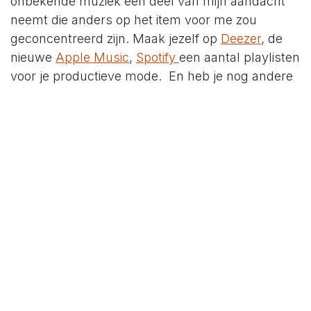
onbekende muziek een deel van mijn aandacht
neemt die anders op het item voor me zou
geconcentreerd zijn. Maak jezelf op
Deezer
, de
nieuwe
Apple Music
,
Spotify
een aantal playlisten
voor je productieve mode. En heb je nog andere
modes nodig? Maak je gewoon een extra playlist.
Experimenteer of het je helpt of misschien voegt
het net geen waarde toe. Wanneer het geen
waarde toevoegt, dan stop je ermee. Dit zijn
experimenten die je niks kosten en geen enkele
risico inhouden.
Heb je al gehoord van
binaural beats?
Binaural beats zijn het resultaat van twee bijna
gelijkaardige frequenties die in een verschillend