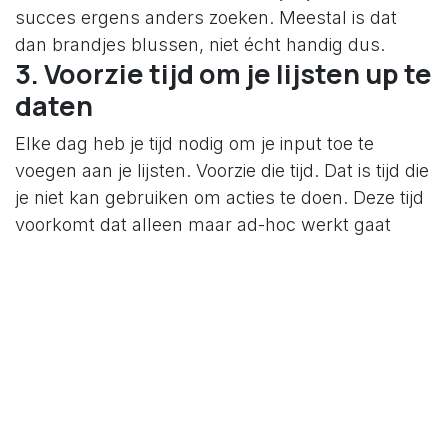
succes ergens anders zoeken. Meestal is dat
dan brandjes blussen, niet écht handig dus.
3. Voorzie tijd om je lijsten up te
daten
Elke dag heb je tijd nodig om je input toe te
voegen aan je lijsten. Voorzie die tijd. Dat is tijd die
je niet kan gebruiken om acties te doen. Deze tijd
voorkomt dat alleen maar ad-hoc werkt gaat
doen. Je hebt tijd nodig om je werk voor te
bereiden.
4. Script je komende week
Eénmaal in de week bereid je de komende week
voor. Laat ruimte voor ad-hoc werk. Het andere
deel van je capaciteit vul je op met acties die je
lopende projecten vooruit helpen. Je hebt