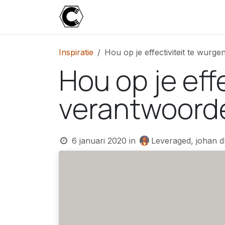
Overslaan naar inhoud
Start
Blog
Over
Contact
U
Inspiratie
Hou op je effectiviteit te wurg
Hou op je eff
verantwoorde
6 januari 2020
in
Leveraged, johan d