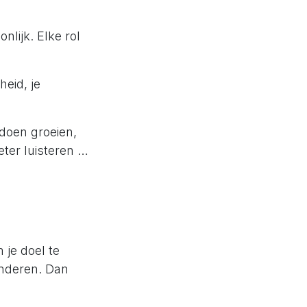
nlijk. Elke rol
heid, je
 doen groeien,
eter luisteren …
 je doel te
randeren. Dan