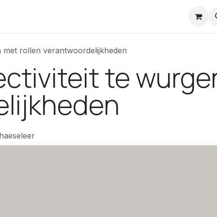
nstuck Mail
en met rollen verantwoordelijkheden
ectiviteit te wurge
lijkheden
haeseleer