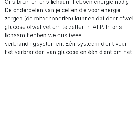
Ons brein en ons lichaam hebben energie nodig.
De onderdelen van je cellen die voor energie
zorgen (de mitochondriën) kunnen dat door ofwel
glucose ofwel vet om te zetten in ATP. In ons
lichaam hebben we dus twee
verbrandingsystemen. Eén systeem dient voor
het verbranden van glucose en één dient om het
vet om te zetten. Het overgrote deel van onze
voedsel stimuleert de verbranding van suikers
als brandstof voor de cellen. De omzetting van
vet is een veel properder verbranding. Ik
experimenteer momenteel met een ketogeen
dieet om meer energie te hebben. Een ketogeen
dieet is een manier van eten waarbij de
verhouding tussen de macrovoedingsstoffen
anders zit dan bij een standaard dieet. Je dient
niet zozeer je inname van calorieën in de gaten te