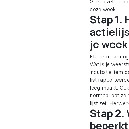
Geef jezelf een
deze week.
Stap 1. 
actieli
je week
Elk item dat nog 
Wat is je weerst
incubatie item 
list rapporteerd
leeg maakt. Ook 
normaal dat ze 
lijst zet. Herwe
Stap 2.
beperkt