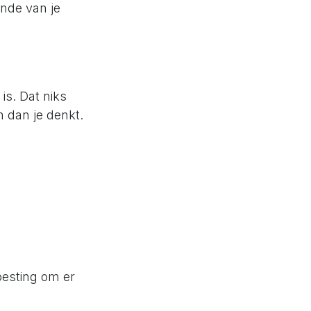
inde van je
is. Dat niks
n dan je denkt.
oesting om er