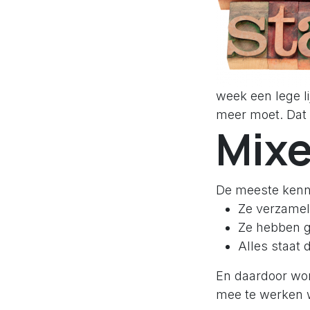
week een lege li
meer moet. Dat g
Mixe
De meeste kenni
Ze verzamel
Ze hebben g
Alles staat 
En daardoor wor
mee te werken w