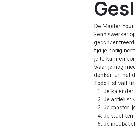
Gesl
De Master Your 
kenniswerker op
geconcentreerde
tijd je nodig he
je te kunnen con
waar je nog moe
denken en het do
Todo lijst valt uit
Je kalender
Je actielijs
Je masterlij
Je wachten o
Je incubatiel