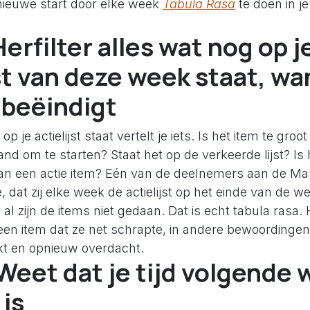
 nieuwe start door elke week
Tabula Rasa
te doen in je
Herfilter alles wat nog op j
jst van deze week staat, wa
 beëindigt
op je actielijst staat vertelt je iets. Is het item te gro
and om te starten? Staat het op de verkeerde lijst? Is
dan een actie item? Eén van de deelnemers aan de Ma
e, dat zij elke week de actielijst op het einde van de 
al zijn de items niet gedaan. Dat is echt tabula rasa. 
een item dat ze net schrapte, in andere bewoordinge
rkt en opnieuw overdacht.
 Weet dat je tijd volgende
 is