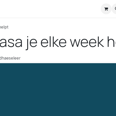
nstuck Mail
elpt
asa je elke week h
dhaeseleer