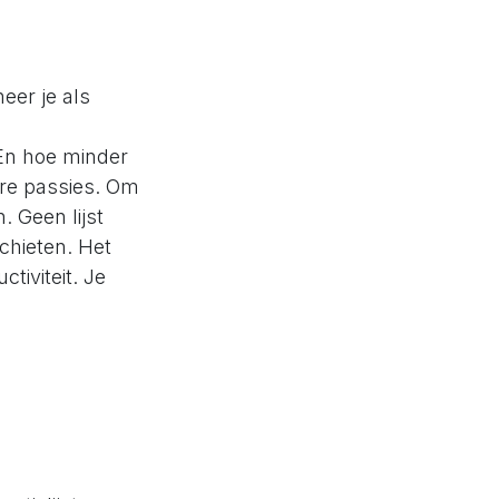
eer je als
 En hoe minder
dere passies. Om
. Geen lijst
chieten. Het
tiviteit. Je