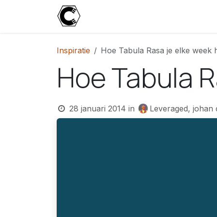
Overslaan naar inhoud
Start
Blog
Over
Contact
U
Inspiratie
Hoe Tabula Rasa je elke week h
Hoe Tabula R
28 januari 2014
in
Leveraged, johan 