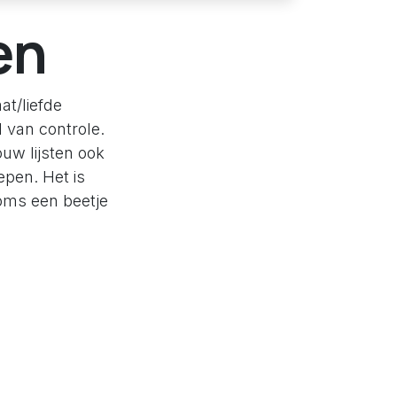
en
t/liefde
l van controle.
uw lijsten ook
epen. Het is
oms een beetje