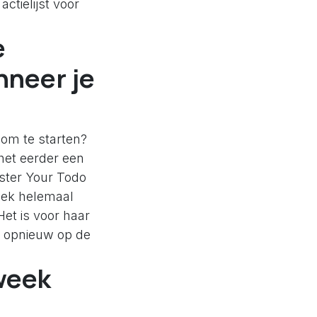
 actielijst voor
e
nneer je
ot om te starten?
 het eerder een
ster Your Todo
week helemaal
Het is voor haar
n opnieuw op de
 week