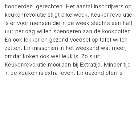
honderden gerechten. Het aantal inschrijvers op
keukenrevolutie stijgt elke week. Keukenrevolutie
is er voor mensen die in de week slechts een half
uur per dag willen spenderen aan de kookpotten.
En ook lekker en gezond voedsel op tafel willen
zetten. En misschien in het weekend wat meer,
omdat koken ook wel leuk is. Zo sluit
Keukenrevolutie mooi aan bij Extratijd. Minder tijd
in de keuken is extra leven. En gezond eten is
eten dat je helpt om meer energie te generen.
Keukenrevolutie helpt bij
T.E.A.M-management
.
Hoe, door toeval, het onderschap van Sylvianne
een duw in de rug krijgt. En dat is wel fijn om te
merken, ook wel omdat mijn ondernemerschap
dan minder in vraag gesteld wordt. Lesson
learned: een startende business behoeft niet