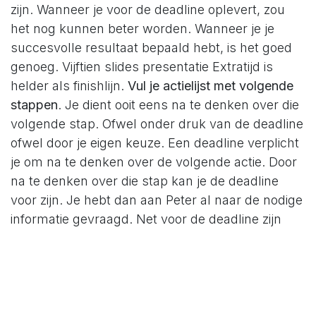
zijn. Wanneer je voor de deadline oplevert, zou
het nog kunnen beter worden. Wanneer je je
succesvolle resultaat bepaald hebt, is het goed
genoeg. Vijftien slides presentatie Extratijd is
helder als finishlijn.
Vul je actielijst met volgende
stappen
. Je dient ooit eens na te denken over die
volgende stap. Ofwel onder druk van de deadline
ofwel door je eigen keuze. Een deadline verplicht
je om na te denken over de volgende actie. Door
na te denken over die stap kan je de deadline
voor zijn. Je hebt dan aan Peter al naar de nodige
informatie gevraagd. Net voor de deadline zijn
degene die je nodig hebt, niet beschikbaar. Dat is
een afgeleide van de wet van Murphy.
Geef jezelf
het cado van een aangepast overzicht
. Je
masterlijst elke week àjour zetten helpt je om
deadlines onder controle te houden. Er zijn