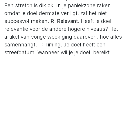
Een stretch is dik ok. In je paniekzone raken
omdat je doel dermate ver ligt, zal het niet
succesvol maken.
R: Relevant
. Heeft je doel
relevantie voor de andere hogere niveaus? Het
artikel van vorige week ging daarover : hoe alles
samenhangt.
T: Timing
. Je doel heeft een
streefdatum. Wanneer wil je je doel bereikt
hebben?
E: Energy
. Geeft je doel je energie? Zou
je er je slaap voor laten?
R: Recorded
. Zijn je
doelen opgeschreven of zitten ze alleen in je
hoofd? Wanneer het alleen in je hoofd zit, zal het
niet gebeuren.
SUCCESS
S: Start
with small steps now. Begin nu met
kleine stapjes. Wat kan je nu al doen? Creëer
momentum.
U: Unmet need
. Wat is je motivatie