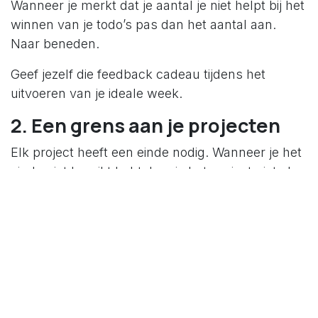
Wanneer je merkt dat je aantal je niet helpt bij het
winnen van je todo’s pas dan het aantal aan.
Naar beneden.
Geef jezelf die feedback cadeau tijdens het
uitvoeren van je ideale week.
2. Een grens aan je projecten
Elk project heeft een einde nodig. Wanneer je het
einde niet bereikt hebt, kan je het project niet als
afgewerkt beschouwen.
Stop starting, start finishing
Het einde van je project is je gewenste resultaat.
Best moeilijk om te bepalen. Indien je het niet
weet, kan je het niet afsluiten. Merk je ook dat