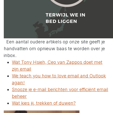
Een aantal oudere artikels op onze site geeft je
handvatten om opnieuw baas te worden over je
inbox.
Wat Tony Hsieh, Ceo van Zappos doet met
zijn email
We teach you how to love email and Outlook
again!
Snooze je e-mail berichten voor efficiënt email
beheer
Wat kies jij, trekken of duwen?